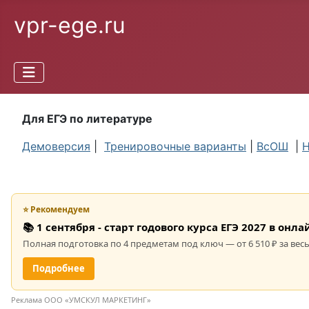
vpr-ege.ru
Для ЕГЭ по литературе
Демоверсия
|
Тренировочные варианты
|
ВсОШ
|
Н
⭐ Рекомендуем
📚 1 сентября - старт годового курса ЕГЭ 2027 в он
Полная подготовка по 4 предметам под ключ — от 6 510 ₽ за весь
Подробнее
Реклама ООО «УМСКУЛ МАРКЕТИНГ»