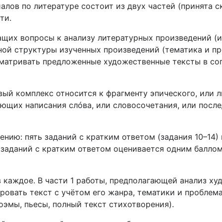
ов по литературе состоит из двух частей (принята ск
ти.
ащих вопросы к анализу литературных произведений (
ой структуры изученных произведений (тематика и пр
ссматривать предложенные художественные тексты в со
рвый комплекс относится к фрагменту эпического, или 
бующих написания слóва, или словосочетания, или посл
нию: пять заданий с кратким ответом (задания 10–14) 
з заданий с кратким ответом оценивается одним балло
в каждое. В части 1 работы, предполагающей анализ ху
ровать текст с учётом его жанра, тематики и проблем
оэмы, пьесы, полный текст стихотворения).