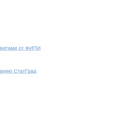
тветами от ФИПИ
нанию СтатГрад