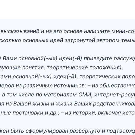
высказываний и на его основе напишите мини-со
колько основных идей затронутой автором темы и
 Вами основной(-ых) идеи(-й) приведите рассуж
вующие понятия, теоретические положения).
ми основной(-ых) идеи(-й), теоретических пол
меров из различных источников: – из обществен
 в том числе по материалам СМИ, интернет-ресур
ия из Вашей жизни и жизни Ваших родственников
ые постановки и др.; – из истории, включая ист
ен быть сформулирован развёрнуто и подтвержд