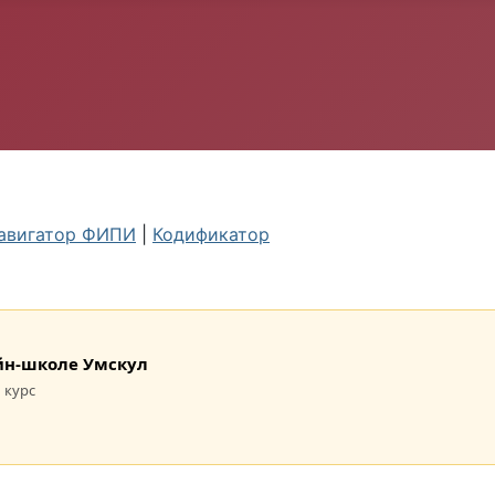
авигатор ФИПИ
|
Кодификатор
лайн-школе Умскул
 курс