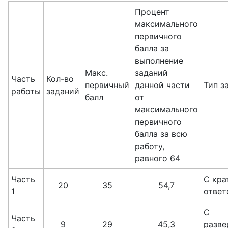
Процент
максимального
первичного
балла за
выполнение
Макс.
заданий
Часть
Кол-во
первичный
данной части
Тип з
работы
заданий
балл
от
максимального
первичного
балла за всю
работу,
равного 64
Часть
С кра
20
35
54,7
1
ответ
С
Часть
9
29
45,3
разв