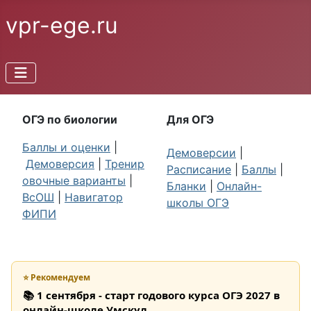
vpr-ege.ru
ОГЭ по биологии
Для ОГЭ
Баллы и оценки
|
Демоверсии
|
Демоверсия
|
Тренир
Расписание
|
Баллы
|
овочные варианты
|
Бланки
|
Онлайн-
ВсОШ
|
Навигатор
школы ОГЭ
ФИПИ
⭐ Рекомендуем
📚 1 сентября - старт годового курса ОГЭ 2027 в
онлайн-школе Умскул