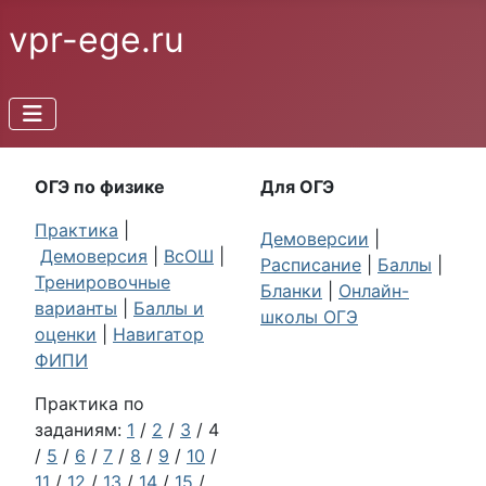
vpr-ege.ru
ОГЭ по физике
Для ОГЭ
Практика
|
Демоверсии
|
Демоверсия
|
ВсОШ
|
Расписание
|
Баллы
|
Тренировочные
Бланки
|
Онлайн-
варианты
|
Баллы и
школы ОГЭ
оценки
|
Навигатор
ФИПИ
Практика по
заданиям:
1
/
2
/
3
/ 4
/
5
/
6
/
7
/
8
/
9
/
10
/
11
/
12
/
13
/
14
/
15
/