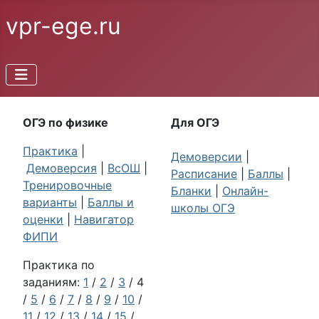
vpr-ege.ru
ОГЭ по физике
Для ОГЭ
Практика
|
Демоверсии
|
Демоверсия
|
ВсОШ
|
Расписание
|
Баллы
|
Тренировочные
Бланки
|
Онлайн-
варианты
|
Баллы и
школы ОГЭ
оценки
|
Навигатор
ФИПИ
Практика по
заданиям:
1
/
2
/
3
/ 4
/
5
/
6
/
7
/
8
/
9
/
10
/
11
/
12
/
13
/
14
/
15
/