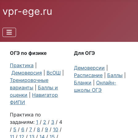
vpr-ege.ru
ОГЭ по физике
Для ОГЭ
Практика
|
Демоверсии
|
Демоверсия
|
ВсОШ
|
Расписание
|
Баллы
|
Тренировочные
Бланки
|
Онлайн-
варианты
|
Баллы и
школы ОГЭ
оценки
|
Навигатор
ФИПИ
Практика по
заданиям:
1
/
2
/
3
/ 4
/
5
/
6
/
7
/
8
/
9
/
10
/
11
/
12
/
13
/
14
/
15
/