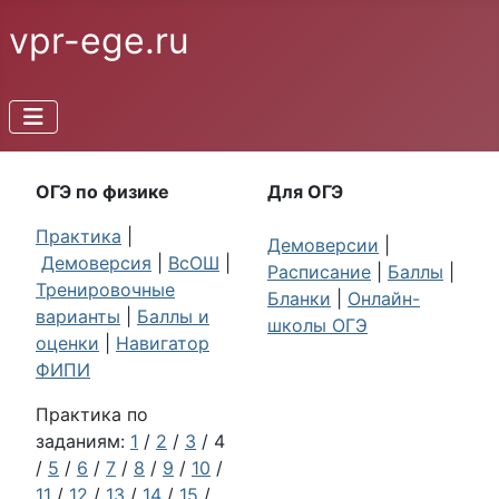
vpr-ege.ru
ОГЭ по физике
Для ОГЭ
Практика
|
Демоверсии
|
Демоверсия
|
ВсОШ
|
Расписание
|
Баллы
|
Тренировочные
Бланки
|
Онлайн-
варианты
|
Баллы и
школы ОГЭ
оценки
|
Навигатор
ФИПИ
Практика по
заданиям:
1
/
2
/
3
/ 4
/
5
/
6
/
7
/
8
/
9
/
10
/
11
/
12
/
13
/
14
/
15
/