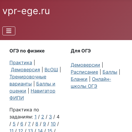
vpr-ege.ru
ОГЭ по физике
Для ОГЭ
Практика
|
Демоверсии
|
Демоверсия
|
ВсОШ
|
Расписание
|
Баллы
|
Тренировочные
Бланки
|
Онлайн-
варианты
|
Баллы и
школы ОГЭ
оценки
|
Навигатор
ФИПИ
Практика по
заданиям:
1
/
2
/
3
/ 4
/
5
/
6
/
7
/
8
/
9
/
10
/
11
/
12
/
13
/
14
/
15
/