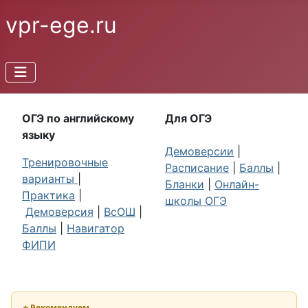
vpr-ege.ru
ОГЭ по английскому
Для ОГЭ
языку
Демоверсии
|
Тренировочные
Расписание
|
Баллы
|
варианты
|
Бланки
|
Онлайн-
Практика
|
школы ОГЭ
Демоверсия
|
ВсОШ
|
Баллы
|
Навигатор
ФИПИ
⭐ Рекомендуем