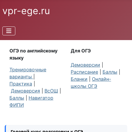
vpr-ege.ru
ОГЭ по английскому
Для ОГЭ
языку
Демоверсии
|
Тренировочные
Расписание
|
Баллы
|
варианты
|
Бланки
|
Онлайн-
Практика
|
школы ОГЭ
Демоверсия
|
ВсОШ
|
Баллы
|
Навигатор
ФИПИ
Годовой курс подготовки к ОГЭ