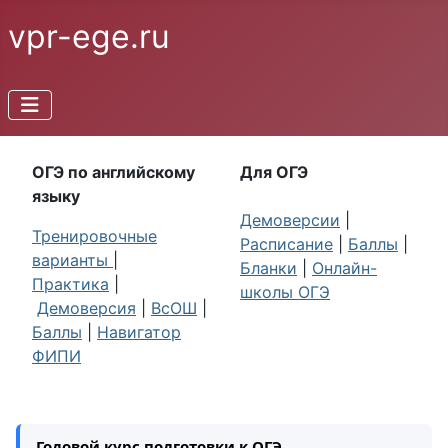
vpr-ege.ru
ОГЭ по английскому
Для ОГЭ
языку
Демоверсии
|
Тренировочные
Расписание
|
Баллы
|
варианты
|
Бланки
|
Онлайн-
Практика
|
школы ОГЭ
Демоверсия
|
ВсОШ
|
Баллы
|
Навигатор
ФИПИ
Годовой курс подготовки к ОГЭ