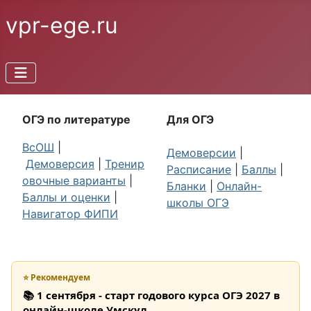
vpr-ege.ru
ОГЭ по литературе
Для ОГЭ
ВсОШ
|
Демоверсии
|
Демоверсия
|
Тренир
Расписание
|
Баллы
|
овочные варианты
|
Бланки
|
Онлайн-
Баллы и оценки
|
школы ОГЭ
Навигатор ФИПИ
⭐ Рекомендуем
📚 1 сентября - старт годового курса ОГЭ 2027 в
онлайн-школе Умскул