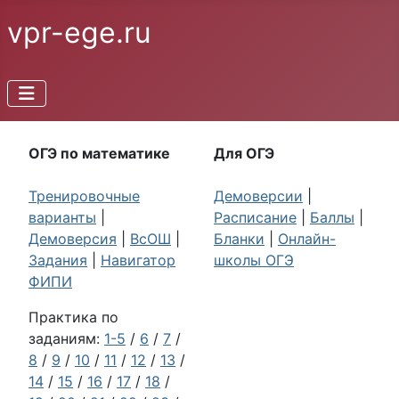
vpr-ege.ru
ОГЭ по математике
Для ОГЭ
Тренировочные
Демоверсии
|
варианты
|
Расписание
|
Баллы
|
Демоверсия
|
ВсОШ
|
Бланки
|
Онлайн-
Задания
|
Навигатор
школы ОГЭ
ФИПИ
Практика по
заданиям:
1-5
/
6
/
7
/
8
/
9
/
10
/
11
/
12
/
13
/
14
/
15
/
16
/
17
/
18
/