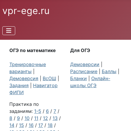
vpr-ege.ru
ОГЭ по математике
Для ОГЭ
Тренировочные
Демоверсии
|
варианты
|
Расписание
|
Баллы
|
Демоверсия
|
ВсОШ
|
Бланки
|
Онлайн-
Задания
|
Навигатор
школы ОГЭ
ФИПИ
Практика по
заданиям:
1-5
/
6
/
7
/
8
/
9
/
10
/
11
/
12
/
13
/
14
/
15
/
16
/
17
/
18
/