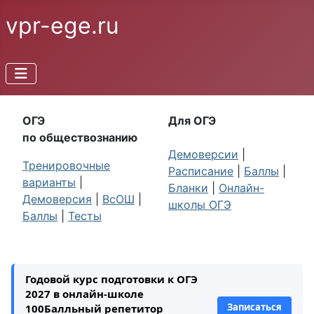
vpr-ege.ru
ОГЭ
Для ОГЭ
по обществознанию
Демоверсии
|
Тренировочные
Расписание
|
Баллы
|
варианты
|
Бланки
|
Онлайн-
Демоверсия
|
ВсОШ
|
школы ОГЭ
Баллы
|
Тесты
Годовой курс подготовки к ОГЭ
2027 в онлайн-школе
Записаться
100Балльный репетитор