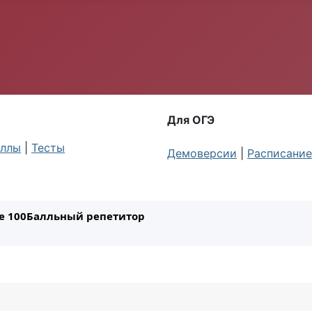
Для ОГЭ
ллы
|
Тесты
Демоверсии
|
Расписание
ле 100Балльный репетитор