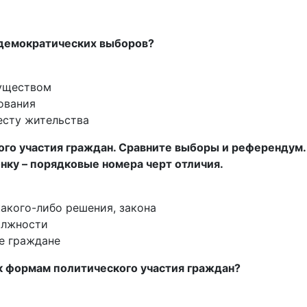
 демократических выборов?
уществом
ования
есту жительства
ого участия граждан. Сравните выборы и референдум
нку – порядковые номера черт отличия.
акого-либо решения, закона
олжности
е граждане
к формам политического участия граждан?