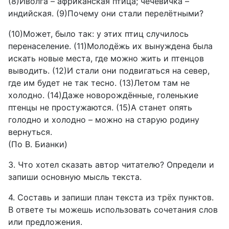
(8)Иволга – африканская птица; чечевичка –
индийская. (9)Почему они стали перелётными?
(10)Может, было так: у этих птиц случилось
перенаселение. (11)Молодёжь их вынуждена была
искать новые места, где можно жить и птенцов
выводить. (12)И стали они подвигаться на север,
где им будет не так тесно. (13)Летом там не
холодно. (14)Даже новорождённые, голенькие
птенцы не простужаются. (15)А станет опять
голодно и холодно – можно на старую родину
вернуться.
(По В. Бианки)
3. Что хотел сказать автор читателю? Определи и
запиши основную мысль текста.
4. Составь и запиши план текста из трёх пунктов.
В ответе ты можешь использовать сочетания слов
или предложения.