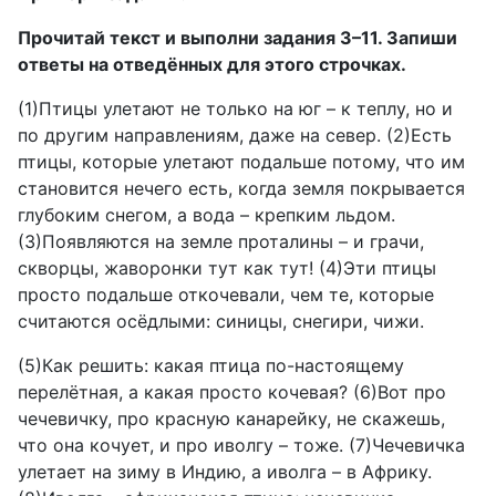
Прочитай текст и выполни задания 3–11. Запиши
ответы на отведённых для этого строчках.
(1)Птицы улетают не только на юг – к теплу, но и
по другим направлениям, даже на север. (2)Есть
птицы, которые улетают подальше потому, что им
становится нечего есть, когда земля покрывается
глубоким снегом, а вода – крепким льдом.
(3)Появляются на земле проталины – и грачи,
скворцы, жаворонки тут как тут! (4)Эти птицы
просто подальше откочевали, чем те, которые
считаются осёдлыми: синицы, снегири, чижи.
(5)Как решить: какая птица по-настоящему
перелётная, а какая просто кочевая? (6)Вот про
чечевичку, про красную канарейку, не скажешь,
что она кочует, и про иволгу – тоже. (7)Чечевичка
улетает на зиму в Индию, а иволга – в Африку.