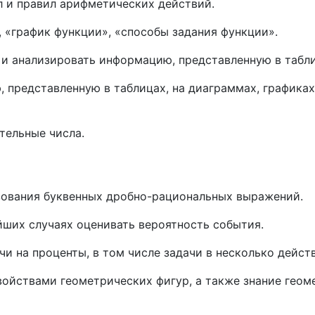
л и правил арифметических действий.
 «график функции», «способы задания функции».
 и анализировать информацию, представленную в табли
, представленную в таблицах, на диаграммах, графика
тельные числа.
зования буквенных дробно-рациональных выражений.
йших случаях оценивать вероятность события.
и на проценты, в том числе задачи в несколько дейст
войствами геометрических фигур, а также знание геом