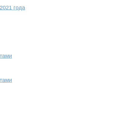
2021 года
етами
етами