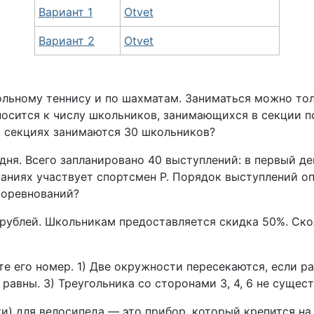
Вариант 1
Otvet
Вариант 2
Otvet
льному теннису и по шахматам. Заниматься можно тол
осится к числу школьников, занимающихся в секции по
х секциях занимаются 30 школьников?
дня. Всего запланировано 40 выступлений: в первый д
аниях участвует спортсмен Р. Порядок выступлений оп
 соревнований?
рублей. Школьникам предоставляется скидка 50%. Скол
е его номер. 1) Две окружности пересекаются, если 
авны. 3) Треугольника со сторонами 3, 4, 6 не сущест
) для велосипеда — это прибор, который крепится на