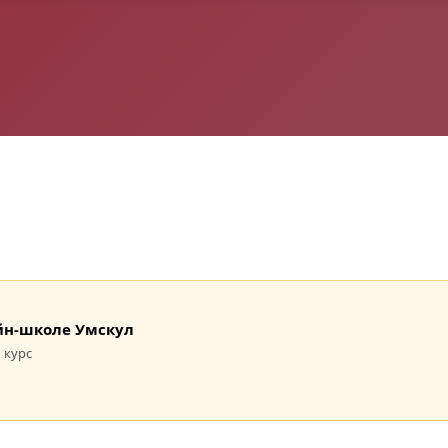
лайн-школе Умскул
 курс