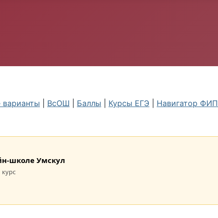
 варианты
|
ВсОШ
|
Баллы
|
Курсы ЕГЭ
|
Навигатор ФИ
лайн-школе Умскул
 курс