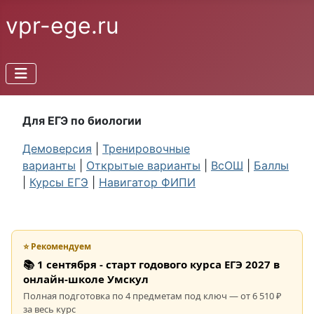
vpr-ege.ru
Для ЕГЭ по биологии
Демоверсия
|
Тренировочные
варианты
|
Открытые варианты
|
ВсОШ
|
Баллы
|
Курсы ЕГЭ
|
Навигатор ФИПИ
⭐ Рекомендуем
📚 1 сентября - старт годового курса ЕГЭ 2027 в
онлайн-школе Умскул
Полная подготовка по 4 предметам под ключ — от 6 510 ₽
за весь курс