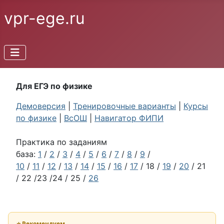
vpr-ege.ru
Для ЕГЭ по физике
Демоверсия
|
Тренировочные варианты
|
Курсы
по физике
|
ВсОШ
|
Навигатор ФИПИ
Практика по заданиям
база:
1
/
2
/
3
/
4
/
5
/
6
/
7
/
8
/
9
/
10
/
11
/
12
/
13
/
14
/
15
/
16
/
17
/ 18 /
19
/
20
/ 21
/ 22 /23 /24 / 25 /
26
⭐ Рекомендуем