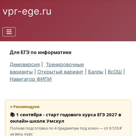
vpr-ege.ru
Для ЕГЭ по информатике
Демоверсия
|
Тренировочные
варианты
|
Открытый вариант
|
Баллы
|
ВсОШ
|
Навигатор ФИПИ
⭐ Рекомендуем
📚 1 сентября - старт годового курса ЕГЭ 2027 в
онлайн-школе Умскул
Полная подготовка по 4 предметам под ключ — от 6 510 ₽
за весь курс