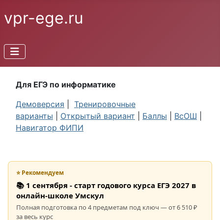
vpr-ege.ru
Для ЕГЭ по информатике
Демоверсия
|
Тренировочные
варианты
|
Открытый вариант
|
Баллы
|
ВсОШ
|
Навигатор ФИПИ
⭐ Рекомендуем
📚 1 сентября - старт годового курса ЕГЭ 2027 в
онлайн-школе Умскул
Полная подготовка по 4 предметам под ключ — от 6 510 ₽
за весь курс