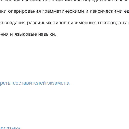
ыки оперирования грамматическими и лексическими е
я создания различных типов письменных текстов, а та
ения и языковые навыки.
екреты составителей экзамена
му языку