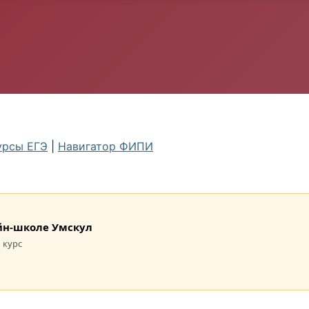
урсы ЕГЭ
|
Навигатор ФИПИ
лайн-школе Умскул
 курс