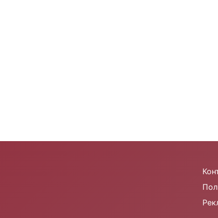
m
Кон
Пол
Рек