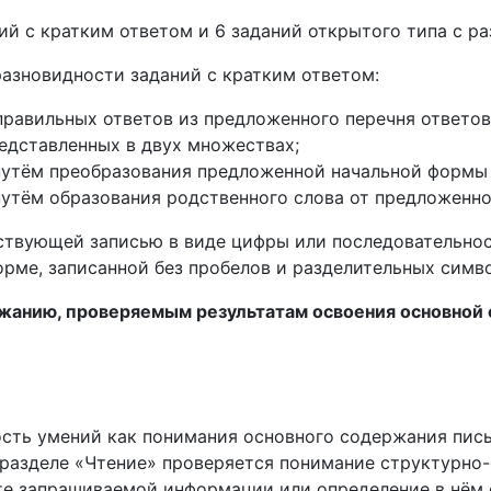
ий с кратким ответом и 6 заданий открытого типа с р
азновидности заданий с кратким ответом:
 правильных ответов из предложенного перечня ответов
редставленных в двух множествах;
е путём преобразования предложенной начальной форм
 путём образования родственного слова от предложенно
тствующей записью в виде цифры или последовательнос
орме, записанной без пробелов и разделительных симво
ржанию, проверяемым результатам освоения основной
сть умений как понимания основного содержания пись
разделе «Чтение» проверяется понимание структурно-с
е запрашиваемой информации или определение в нём е