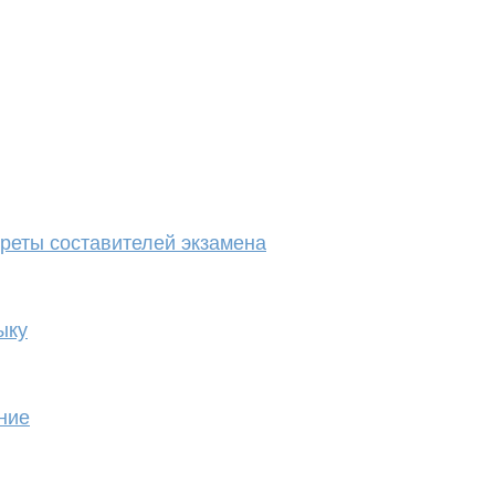
екреты составителей экзамена
ыку
ние