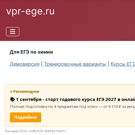
vpr-ege.ru
Для ЕГЭ по химии
Демоверсия
|
Тренировочные варианты
|
Курсы ЕГ
⭐ Рекомендуем
📚 1 сентября - старт годового курса ЕГЭ 2027 в он
Полная подготовка по 4 предметам под ключ — от 6 510 ₽ за весь
Подробнее
Реклама ООО «УМСКУЛ МАРКЕТИНГ»