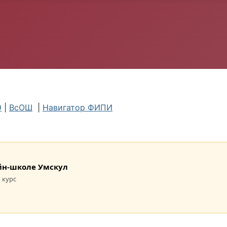
Э
|
ВсОШ
|
Навигатор ФИПИ
лайн-школе Умскул
 курс