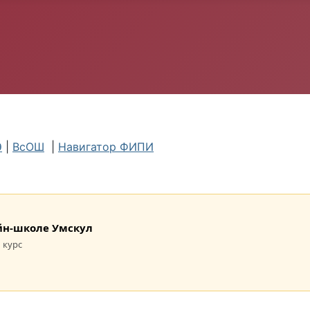
Э
|
ВсОШ
|
Навигатор ФИПИ
лайн-школе Умскул
 курс