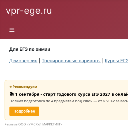
vpr-ege.ru
Для ЕГЭ по химии
Демоверсия
|
Тренировочные варианты
|
Курсы ЕГ
⭐ Рекомендуем
📚 1 сентября - старт годового курса ЕГЭ 2027 в он
Полная подготовка по 4 предметам под ключ — от 6 510 ₽ за весь
Подробнее
Реклама ООО «УМСКУЛ МАРКЕТИНГ»