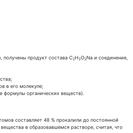
, получены продукт состава C
H
O
Na и соединение,
2
3
2
ства;
в в его молекуле;
е формулы органических веществ).
 атомов составляет 48 % прокалили до постоянной
вещества в образовавшемся растворе, считая, что