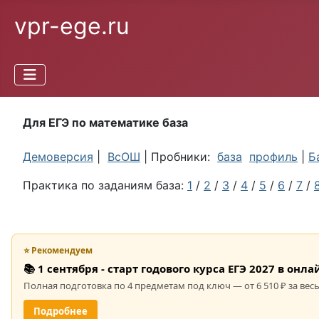
vpr-ege.ru
Для ЕГЭ по математике база
Демоверсия
|
ВсОШ
| Пробники:
база
профиль
|
Б
Практика по заданиям база:
1
/
2
/
3
/
4
/
5
/
6
/
7
/
⭐ Рекомендуем
📚 1 сентября - старт годового курса ЕГЭ 2027 в он
Полная подготовка по 4 предметам под ключ — от 6 510 ₽ за весь
Подробнее