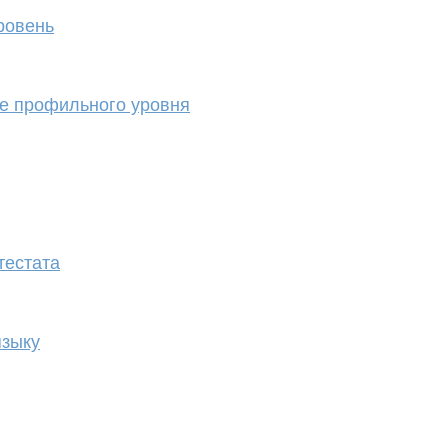
ровень
е профильного уровня
тестата
языку