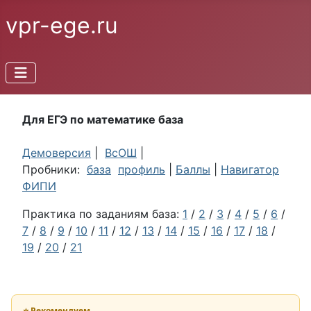
vpr-ege.ru
Для ЕГЭ по математике база
Демоверсия
|
ВсОШ
|
Пробники:
база
профиль
|
Баллы
|
Навигатор
ФИПИ
Практика по заданиям база:
1
/
2
/
3
/
4
/
5
/
6
/
7
/
8
/
9
/
10
/
11
/
12
/
13
/
14
/
15
/
16
/
17
/
18
/
19
/
20
/
21
⭐ Рекомендуем