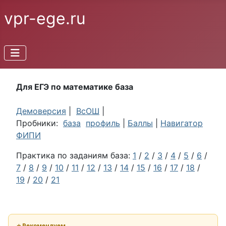
vpr-ege.ru
Для ЕГЭ по математике база
Демоверсия
|
ВсОШ
|
Пробники:
база
профиль
|
Баллы
|
Навигатор
ФИПИ
Практика по заданиям база:
1
/
2
/
3
/
4
/
5
/
6
/
7
/
8
/
9
/
10
/
11
/
12
/
13
/
14
/
15
/
16
/
17
/
18
/
19
/
20
/
21
⭐ Рекомендуем