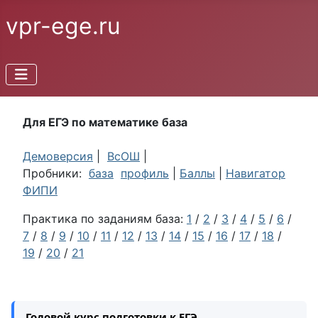
vpr-ege.ru
Для ЕГЭ по математике база
Демоверсия
|
ВсОШ
|
Пробники:
база
профиль
|
Баллы
|
Навигатор
ФИПИ
Практика по заданиям база:
1
/
2
/
3
/
4
/
5
/
6
/
7
/
8
/
9
/
10
/
11
/
12
/
13
/
14
/
15
/
16
/
17
/
18
/
19
/
20
/
21
Годовой курс подготовки к ЕГЭ