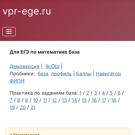
vpr-ege.ru
Для ЕГЭ по математике база
Демоверсия
|
ВсОШ
|
Пробники:
база
профиль
|
Баллы
|
Навигатор
ФИПИ
Практика по заданиям база:
1
/
2
/
3
/
4
/
5
/
6
/
7
/
8
/
9
/
10
/
11
/
12
/
13
/
14
/
15
/
16
/
17
/
18
/
19
/
20
/
21
⭐ Рекомендуем