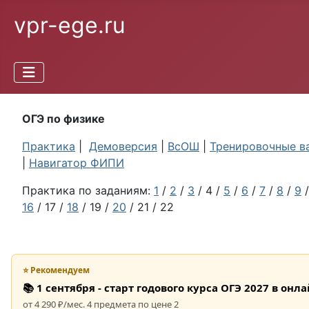
vpr-ege.ru
ОГЭ по физике
Практика
|
Демоверсия
|
ВсОШ
|
Тренировочные в
|
Навигатор ФИПИ
Практика по заданиям:
1
/
2
/
3
/ 4 /
5
/
6
/
7
/
8
/
9
16
/ 17 /
18
/ 19 /
20
/ 21 / 22
⭐ Рекомендуем
📚 1 сентября - старт годового курса ОГЭ 2027 в он
от 4 290 ₽/мес. 4 предмета по цене 2