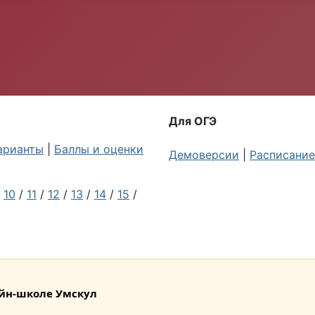
Для ОГЭ
арианты
|
Баллы и оценки
Демоверсии
|
Расписание
/
10
/
11
/
12
/
13
/
14
/
15
/
лайн-школе Умскул