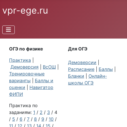
vpr-ege.ru
ОГЭ по физике
Для ОГЭ
Практика
|
Демоверсии
|
Демоверсия
|
ВсОШ
|
Расписание
|
Баллы
|
Тренировочные
Бланки
|
Онлайн-
варианты
|
Баллы и
школы ОГЭ
оценки
|
Навигатор
ФИПИ
Практика по
заданиям:
1
/
2
/
3
/ 4
/
5
/
6
/
7
/
8
/
9
/
10
/
11
/
12
/
13
/
14
/
15
/