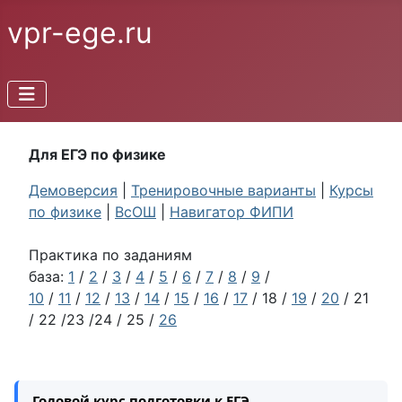
vpr-ege.ru
Для ЕГЭ по физике
Демоверсия
|
Тренировочные варианты
|
Курсы
по физике
|
ВсОШ
|
Навигатор ФИПИ
Практика по заданиям
база:
1
/
2
/
3
/
4
/
5
/
6
/
7
/
8
/
9
/
10
/
11
/
12
/
13
/
14
/
15
/
16
/
17
/ 18 /
19
/
20
/ 21
/ 22 /23 /24 / 25 /
26
Годовой курс подготовки к ЕГЭ