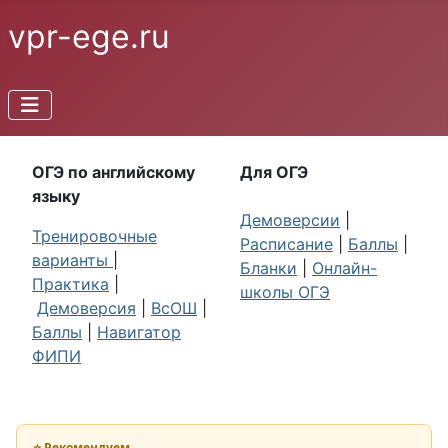
vpr-ege.ru
ОГЭ по английскому
Для ОГЭ
языку
Демоверсии
|
Тренировочные
Расписание
|
Баллы
|
варианты
|
Бланки
|
Онлайн-
Практика
|
школы ОГЭ
Демоверсия
|
ВсОШ
|
Баллы
|
Навигатор
ФИПИ
⭐ Рекомендуем