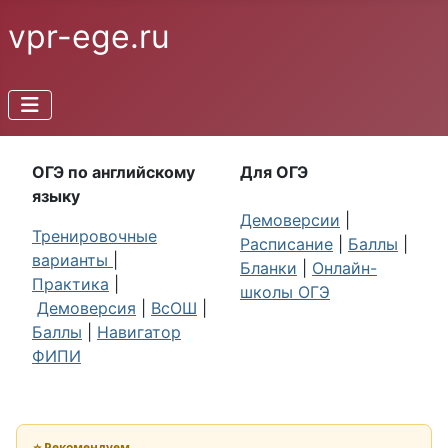
vpr-ege.ru
ОГЭ по английскому
Для ОГЭ
языку
Демоверсии
|
Тренировочные
Расписание
|
Баллы
|
варианты
|
Бланки
|
Онлайн-
Практика
|
школы ОГЭ
Демоверсия
|
ВсОШ
|
Баллы
|
Навигатор
ФИПИ
⭐ Рекомендуем