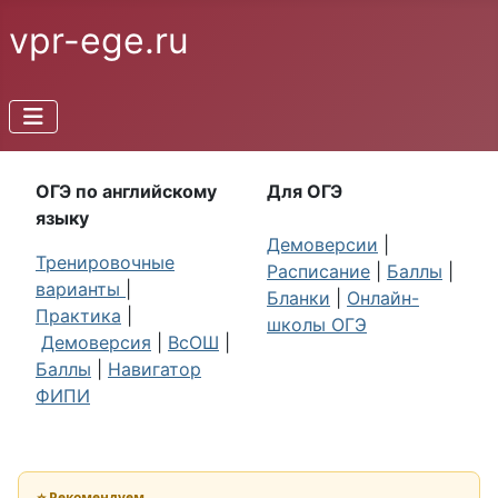
vpr-ege.ru
ОГЭ по английскому
Для ОГЭ
языку
Демоверсии
|
Тренировочные
Расписание
|
Баллы
|
варианты
|
Бланки
|
Онлайн-
Практика
|
школы ОГЭ
Демоверсия
|
ВсОШ
|
Баллы
|
Навигатор
ФИПИ
⭐ Рекомендуем