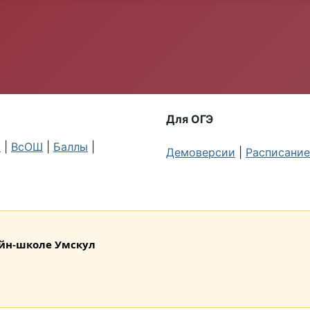
Для ОГЭ
я
|
ВсОШ
|
Баллы
|
Демоверсии
|
Расписание
лайн-школе Умскул