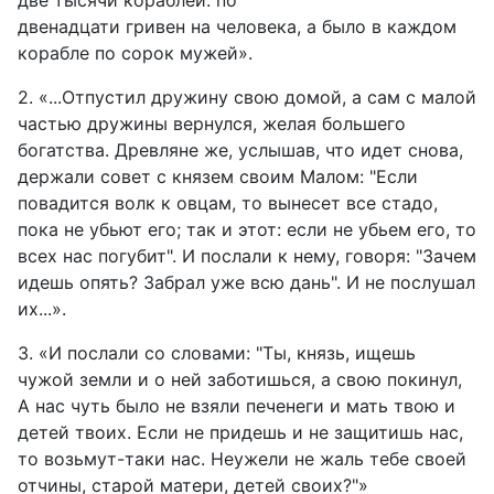
две тысячи кораблей: по
двенадцати гривен на человека, а было в каждом
корабле по сорок мужей».
2. «...Отпустил дружину свою домой, а сам с малой
частью дружины вернулся, желая большего
богатства. Древляне же, услышав, что идет снова,
держали совет с князем своим Малом: "Если
повадится волк к овцам, то вынесет все стадо,
пока не убьют его; так и этот: если не убьем его, то
всех нас погубит". И послали к нему, говоря: "Зачем
идешь опять? Забрал уже всю дань". И не послушал
их...».
3. «И послали со словами: "Ты, князь, ищешь
чужой земли и о ней заботишься, а свою покинул,
А нас чуть было не взяли печенеги и мать твою и
детей твоих. Если не придешь и не защитишь нас,
то возьмут-таки нас. Неужели не жаль тебе своей
отчины, старой матери, детей своих?"»