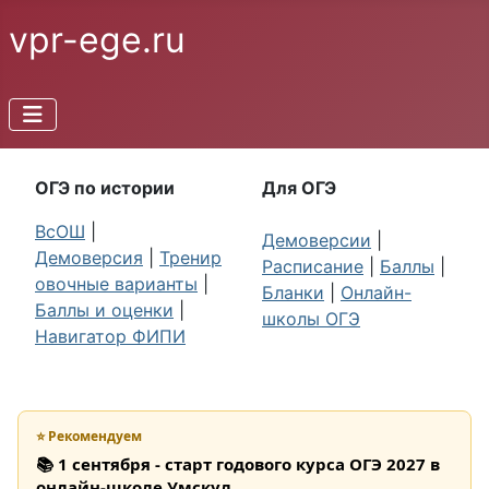
vpr-ege.ru
ОГЭ по истории
Для ОГЭ
ВсОШ
|
Демоверсии
|
Демоверсия
|
Тренир
Расписание
|
Баллы
|
овочные варианты
|
Бланки
|
Онлайн-
Баллы и оценки
|
школы ОГЭ
Навигатор ФИПИ
⭐ Рекомендуем
📚 1 сентября - старт годового курса ОГЭ 2027 в
онлайн-школе Умскул