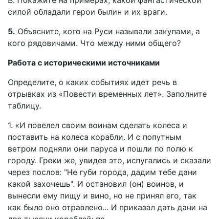
В. Покажите на примерах, какой фантастической
силой обладали герои былин и их враги.
5.
Объясните, кого на Руси называли закупами, а
кого рядовичами. Что между ними общего?
Работа с историческими источниками
Определите, о каких событиях идет речь в
отрывках из «Повести временных лет». Заполните
таблицу.
1. «И повелел своим воинам сделать колеса и
поставить на колеса корабли. И с попутным
ветром подняли они паруса и пошли по полю к
городу. Греки же, увидев это, испугались и сказали
через послов: "Не губи города, дадим тебе дани
какой захочешь". И остановил (он) воинов, и
вынесли ему пищу и вино, но не принял его, так
как было оно отравлено... И приказал дать дани на