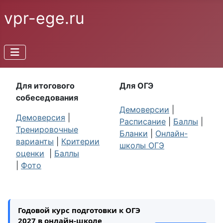
vpr-ege.ru
Для итогового
Для ОГЭ
собеседования
Демоверсии
|
Демоверсия
|
Расписание
|
Баллы
|
Тренировочные
Бланки
|
Онлайн-
варианты
|
Критерии
школы ОГЭ
оценки
|
Баллы
|
Фото
Годовой курс подготовки к ОГЭ
2027 в онлайн-школе