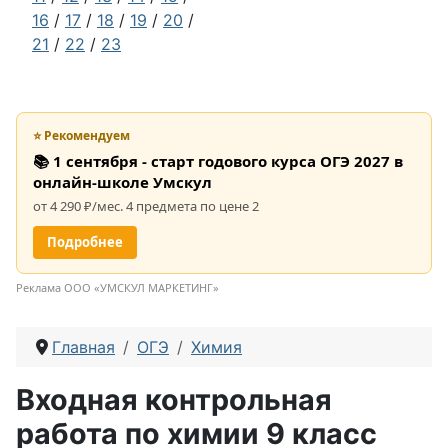
16
/
17
/
18
/
19
/
20
/
21
/
22
/
23
⭐ Рекомендуем
📚 1 сентября - старт годового курса ОГЭ 2027 в
онлайн-школе Умскул
от 4 290 ₽/мес. 4 предмета по цене 2
Подробнее
Реклама ООО «УМСКУЛ МАРКЕТИНГ»
Главная
ОГЭ
Химия
Входная контрольная
работа по химии 9 класс