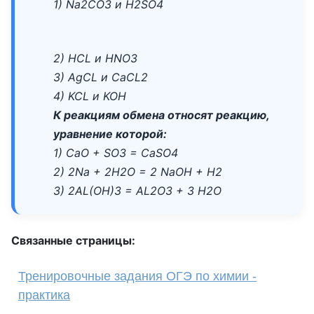
1) Na2CO3 и H2SO4
2) HCL и HNO3
3) AgCL и CaCL2
4) KCL и KOH
К реакциям обмена относят реакцию,
уравнение которой:
1) CaO + SO3 = CaSO4
2) 2Na + 2H2O = 2 NaOH + H2
3) 2AL(OH)3 = AL2O3 + 3 H2O
Связанные страницы:
Тренировочные задания ОГЭ по химии -
практика