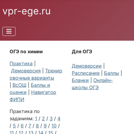
vpr-ege.ru
ОГЭ по химии
Для ОГЭ
Практика
|
Демоверсии
|
Демоверсия
|
Тренир
Расписание
|
Баллы
|
овочные варианты
Бланки
|
Онлайн-
|
ВсОШ
|
Баллы и
школы ОГЭ
оценки
|
Навигатор
ФИПИ
Практика по
заданиям:
1
/
2
/
3
/
4
/
5
/
6
/
7
/
8
/
9
/
10
/
11
/
12
/
13
/
14
/
15
/