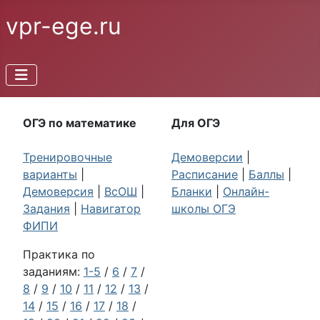
vpr-ege.ru
ОГЭ по математике
Для ОГЭ
Тренировочные
Демоверсии
|
варианты
|
Расписание
|
Баллы
|
Демоверсия
|
ВсОШ
|
Бланки
|
Онлайн-
Задания
|
Навигатор
школы ОГЭ
ФИПИ
Практика по
заданиям:
1-5
/
6
/
7
/
8
/
9
/
10
/
11
/
12
/
13
/
14
/
15
/
16
/
17
/
18
/