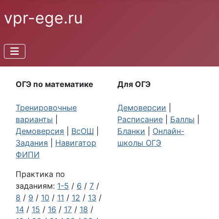
vpr-ege.ru
ОГЭ по математике
Для ОГЭ
Тренировочные
Демоверсии
|
варианты
|
Расписание
|
Баллы
|
Демоверсия
|
ВсОШ
|
Бланки
|
Онлайн-
Задания
|
Навигатор
школы ОГЭ
ФИПИ
Практика по
заданиям:
1-5
/
6
/
7
/
8
/
9
/
10
/
11
/
12
/
13
/
14
/
15
/
16
/
17
/
18
/