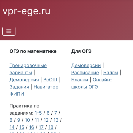
vpr-ege.ru
ОГЭ по математике
Для ОГЭ
Тренировочные
Демоверсии
|
варианты
|
Расписание
|
Баллы
|
Демоверсия
|
ВсОШ
|
Бланки
|
Онлайн-
Задания
|
Навигатор
школы ОГЭ
ФИПИ
Практика по
заданиям:
1-5
/
6
/
7
/
8
/
9
/
10
/
11
/
12
/
13
/
14
/
15
/
16
/
17
/
18
/