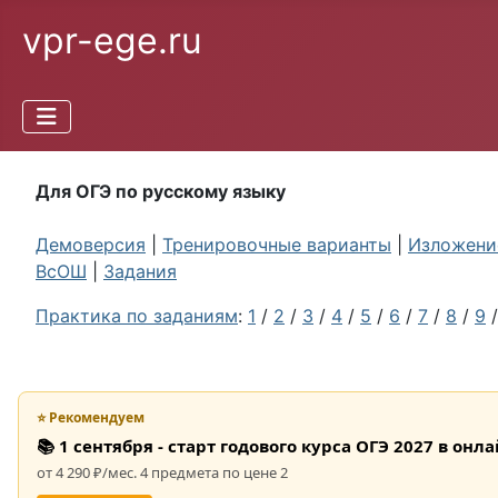
vpr-ege.ru
Для ОГЭ по русскому языку
Демоверсия
|
Тренировочные варианты
|
Изложение
ВсОШ
|
Задания
Практика по заданиям
:
1
/
2
/
3
/
4
/
5
/
6
/
7
/
8
/
9
⭐ Рекомендуем
📚 1 сентября - старт годового курса ОГЭ 2027 в он
от 4 290 ₽/мес. 4 предмета по цене 2