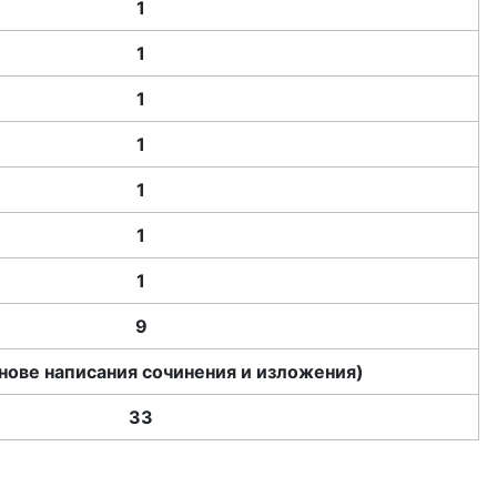
1
1
1
1
1
1
1
9
снове написания сочинения и изложения)
33