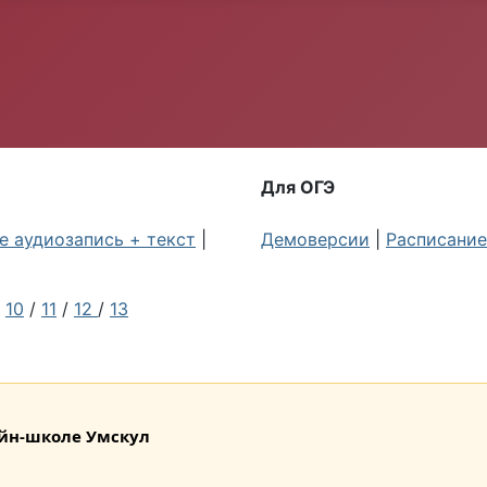
Для ОГЭ
 аудиозапись + текст
|
Демоверсии
|
Расписание
/
10
/
11
/
12
/
13
лайн-школе Умскул