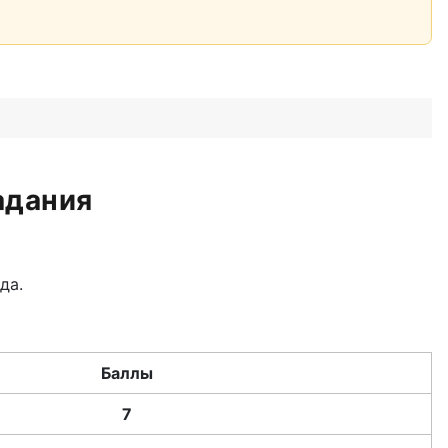
адания
да.
Баллы
7