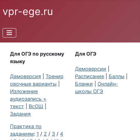
vpr-ege.ru
Для ОГЭ по русскому
Для ОГЭ
языку
Демоверсии
|
Демоверсия
|
Тренир
Расписание
|
Баллы
|
овочные варианты
|
Бланки
|
Онлайн-
Изложение
школы ОГЭ
аудиозапись +
текст
|
ВсОШ
|
Задания
Практика по
заданиям
:
1
/
2
/
3
/
4