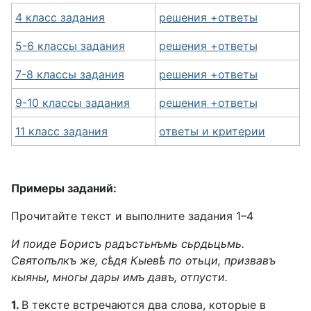
4 класс задания
решения +ответы
5-6 классы задания
решения +ответы
7-8 классы задания
решения +ответы
9-10 классы задания
решения +ответы
11 класс задания
ответы и критерии
Примеры заданий:
Прочитайте текст и выполните задания 1–4
И поиде Борисъ радъстьнъмь сьрдьцьмь.
Святопълкъ же, сѣдя Кыевѣ по отьци, призвавъ
кыяны, многы дары имъ давъ, отпусти.
1.
В тексте встречаются два слова, которые в