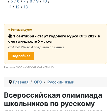
/
5
/
6
/
7
/
8
/
9
/
10
/
11
/
12
/
13
⭐ Рекомендуем
📚 1 сентября - старт годового курса ОГЭ 2027 в
онлайн-школе Умскул
от 4 290 ₽/мес. 4 предмета по цене 2
Подробнее
Реклама ООО «УМСКУЛ МАРКЕТИНГ»
Главная
ОГЭ
Русский язык
Всероссийская олимпиада
школьников по русскому